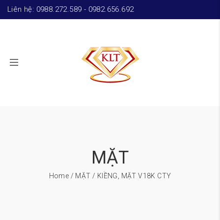
Liên hệ: 0988.272.589 - 0982.656.692
MẶT
Home
/
MẶT
/ KIỀNG, MẶT V18K CTY