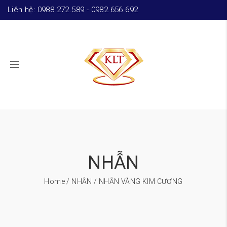
Liên hệ: 0988.272.589 - 0982.656.692
NHẪN
Home
/
NHẪN
/ NHẪN VÀNG KIM CƯƠNG