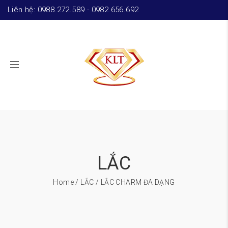
Liên hệ: 0988.272.589 - 0982.656.692
LẮC
Home
/
LẮC
/ LẮC CHARM ĐA DẠNG