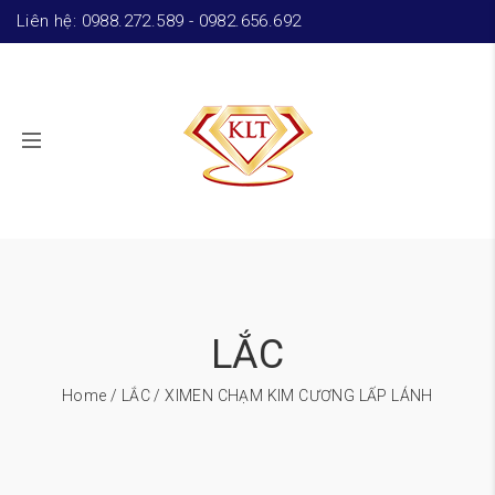
Liên hệ: 0988.272.589 - 0982.656.692
LẮC
Home
/
LẮC
/ XIMEN CHẠM KIM CƯƠNG LẤP LÁNH